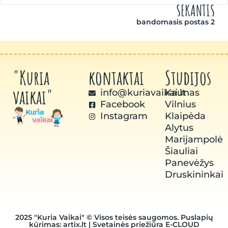
SEKANTIS
bandomasis postas 2
"Kuria
kontaktai
Studijos
vaikai"
info@kuriavaikai.lt
Kaunas
Facebook
Vilnius
Instagram
Klaipėda
Alytus
Marijampolė
Šiauliai
Panevėžys
Druskininkai
2025 "Kuria Vaikai" © Visos teisės saugomos.
Puslapių
kūrimas: artix.lt
| Svetainės priežiūra
E-CLOUD