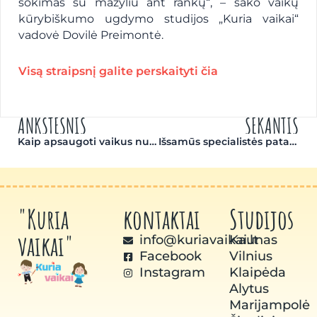
šokimas su mažyliu ant rankų“, – sako vaikų
kūrybiškumo ugdymo studijos „Kuria vaikai“
vadovė Dovilė Preimontė.
Visą straipsnį galite perskaityti čia
ANKSTESNIS
SEKANTIS
Kaip apsaugoti vaikus nuo nepažįstamų suaugusiųjų, turinčių blogų ketinimų
Išsamūs specialistės patarimai, kaip lavinti kūdikius nuo gimimo
"Kuria
kontaktai
Studijos
vaikai"
info@kuriavaikai.lt
Kaunas
Facebook
Vilnius
Instagram
Klaipėda
Alytus
Marijampolė