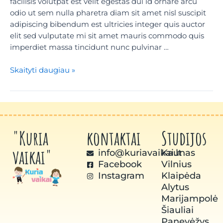
facilisis volutpat est velit egestas dui id ornare arcu
odio ut sem nulla pharetra diam sit amet nisl suscipit
adipiscing bibendum est ultricies integer quis auctor
elit sed vulputate mi sit amet mauris commodo quis
imperdiet massa tincidunt nunc pulvinar …
Skaityti daugiau »
"Kuria
kontaktai
Studijos
vaikai"
info@kuriavaikai.lt
Kaunas
Facebook
Vilnius
Instagram
Klaipėda
Alytus
Marijampolė
Šiauliai
Panevėžys